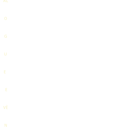
AL
O
G
U
E
E
VÈ
N