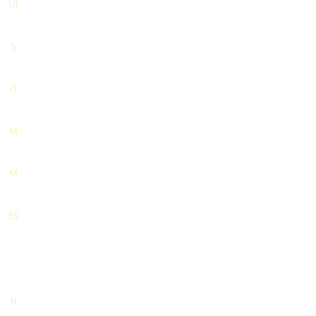
UI
S
O
M
M
ES
-
N