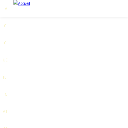
Jump to navigation
A
C
C
UE
IL
C
AT