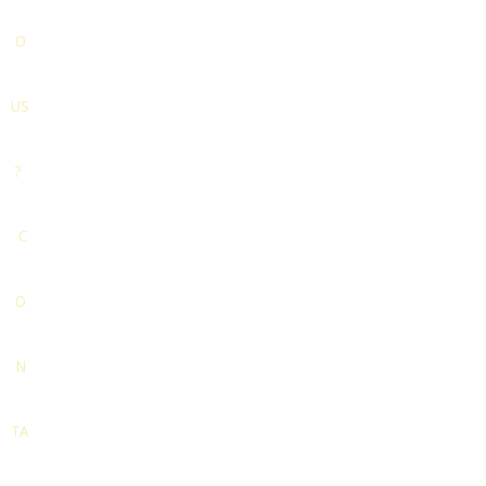
O
US
?
C
O
N
TA